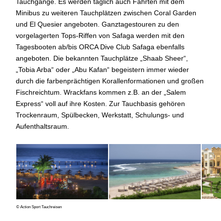
Tauchgänge. Es werden täglich auch Fahrten mit dem
Minibus zu weiteren Tauchplätzen zwischen Coral Garden
und El Quesier angeboten. Ganztagestouren zu den
vorgelagerten Tops-Riffen von Safaga werden mit den
Tagesbooten ab/bis ORCA Dive Club Safaga ebenfalls
angeboten. Die bekannten Tauchplätze „Shaab Sheer“,
„Tobia Arba“ oder „Abu Kafan“ begeistern immer wieder
durch die farbenprächtigen Korallenformationen und großen
Fischreichtum. Wrackfans kommen z.B. an der „Salem
Express“ voll auf ihre Kosten. Zur Tauchbasis gehören
Trockenraum, Spülbecken, Werkstatt, Schulungs- und
Aufenthaltsraum.
© Action Sport Tauchreisen